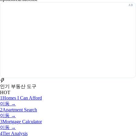
인기 부동산 도구
HOT
1
Homes I Can Afford
이동 →
2
Apartment Search
이동 →
3
Mortgage Calculator
이동 →
4
Tier Analysis