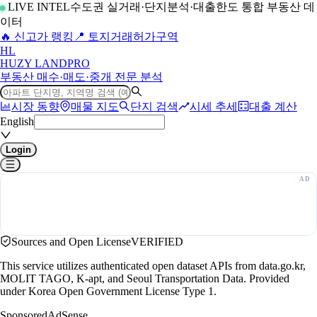
LIVE INTEL
수도권 실거래·단지분석·대출한도 통합 부동산 데
이터
🔥 신고가 랭킹
📍 토지거래허가구역
H
L
HUZY LAND
PRO
부동산 매수·매도·중개 전문 분석
시장 동향
매물 지도
단지 검색
시세 추세
대출 계산
English
Login
Sources and Open License
VERIFIED
This service utilizes authenticated open dataset APIs from data.go.kr,
MOLIT TAGO, K-apt, and Seoul Transportation Data. Provided
under Korea Open Government License Type 1.
Sponsored
AdSense