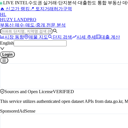
LIVE INTEL
수도권 실거래·단지분석·대출한도 통합 부동산 
🔥 신고가 랭킹
📍 토지거래허가구역
H
L
HUZY LAND
PRO
부동산 매수·매도·중개 전문 분석
시장 동향
매물 지도
단지 검색
시세 추세
대출 계산
English
Login
Sources and Open License
VERIFIED
This service utilizes authenticated open dataset APIs from data.go.
Sponsored
AdSense