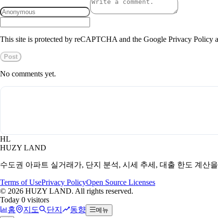
This site is protected by reCAPTCHA and the Google Privacy Policy a
Post
No comments yet.
HL
HUZY LAND
수도권 아파트 실거래가, 단지 분석, 시세 추세, 대출 한도 계산
Terms of Use
Privacy Policy
Open Source Licenses
©
2026
HUZY LAND. All rights reserved.
Today 0 visitors
홈
지도
단지
동향
메뉴