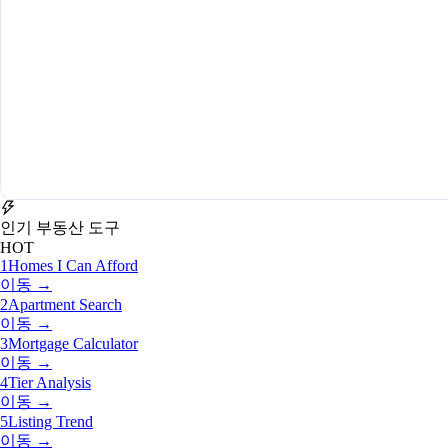
인기 부동산 도구
HOT
1
Homes I Can Afford
이동 →
2
Apartment Search
이동 →
3
Mortgage Calculator
이동 →
4
Tier Analysis
이동 →
5
Listing Trend
이동 →