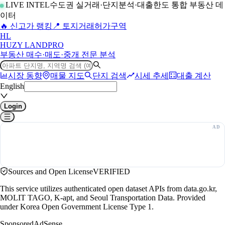
LIVE INTEL
수도권 실거래·단지분석·대출한도 통합 부동산 데
이터
🔥 신고가 랭킹
📍 토지거래허가구역
H
L
HUZY LAND
PRO
부동산 매수·매도·중개 전문 분석
시장 동향
매물 지도
단지 검색
시세 추세
대출 계산
English
Login
Sources and Open License
VERIFIED
This service utilizes authenticated open dataset APIs from data.go.kr,
MOLIT TAGO, K-apt, and Seoul Transportation Data. Provided
under Korea Open Government License Type 1.
Sponsored
AdSense