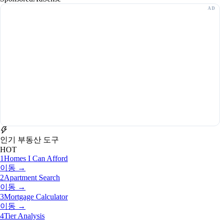
인기 부동산 도구
HOT
1
Homes I Can Afford
이동 →
2
Apartment Search
이동 →
3
Mortgage Calculator
이동 →
4
Tier Analysis