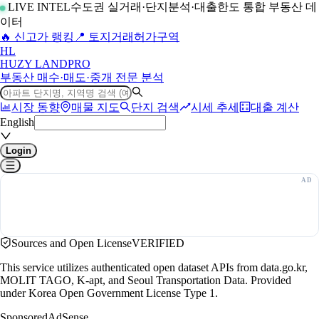
LIVE INTEL
수도권 실거래·단지분석·대출한도 통합 부동산 데
이터
🔥 신고가 랭킹
📍 토지거래허가구역
H
L
HUZY LAND
PRO
부동산 매수·매도·중개 전문 분석
시장 동향
매물 지도
단지 검색
시세 추세
대출 계산
English
Login
Sources and Open License
VERIFIED
This service utilizes authenticated open dataset APIs from data.go.kr,
MOLIT TAGO, K-apt, and Seoul Transportation Data. Provided
under Korea Open Government License Type 1.
Sponsored
AdSense