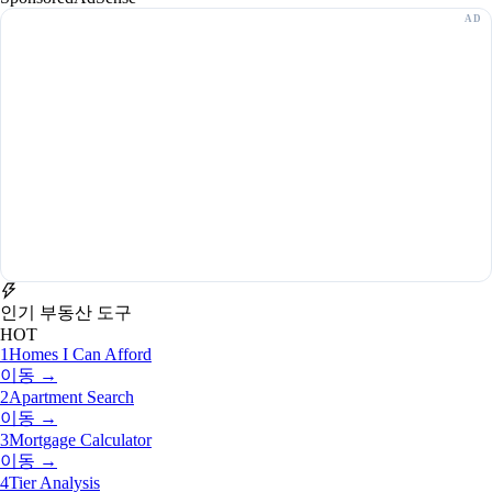
인기 부동산 도구
HOT
1
Homes I Can Afford
이동 →
2
Apartment Search
이동 →
3
Mortgage Calculator
이동 →
4
Tier Analysis