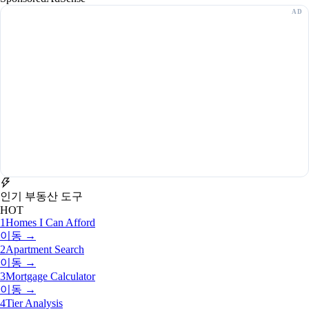
인기 부동산 도구
HOT
1
Homes I Can Afford
이동 →
2
Apartment Search
이동 →
3
Mortgage Calculator
이동 →
4
Tier Analysis