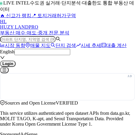
LIVE INTEL
수도권 실거래·단지분석·대출한도 통합 부동산 데
이터
🔥 신고가 랭킹
📍 토지거래허가구역
H
L
HUZY LAND
PRO
부동산 매수·매도·중개 전문 분석
시장 동향
매물 지도
단지 검색
시세 추세
대출 계산
English
Login
Sources and Open License
VERIFIED
This service utilizes authenticated open dataset APIs from data.go.kr,
MOLIT TAGO, K-apt, and Seoul Transportation Data. Provided
under Korea Open Government License Type 1.
Sponsored
AdSense