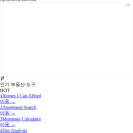
인기 부동산 도구
HOT
1
Homes I Can Afford
이동 →
2
Apartment Search
이동 →
3
Mortgage Calculator
이동 →
4
Tier Analysis