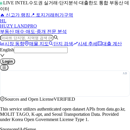
LIVE INTEL
수도권 실거래·단지분석·대출한도 통합 부동산 데
이터
🔥 신고가 랭킹
📍 토지거래허가구역
H
L
HUZY LAND
PRO
부동산 매수·매도·중개 전문 분석
시장 동향
매물 지도
단지 검색
시세 추세
대출 계산
English
Login
Sources and Open License
VERIFIED
This service utilizes authenticated open dataset APIs from data.go.kr,
MOLIT TAGO, K-apt, and Seoul Transportation Data. Provided
under Korea Open Government License Type 1.
Sponsored
AdSense