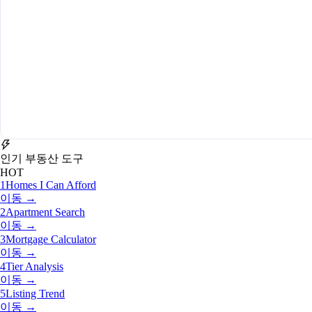
인기 부동산 도구
HOT
1
Homes I Can Afford
이동 →
2
Apartment Search
이동 →
3
Mortgage Calculator
이동 →
4
Tier Analysis
이동 →
5
Listing Trend
이동 →