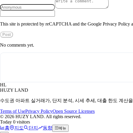
This site is protected by reCAPTCHA and the Google Privacy Policy a
Post
No comments yet.
HL
HUZY LAND
수도권 아파트 실거래가, 단지 분석, 시세 추세, 대출 한도 계산
Terms of Use
Privacy Policy
Open Source Licenses
©
2026
HUZY LAND. All rights reserved.
Today 0 visitors
홈
지도
단지
동향
메뉴