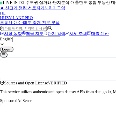
LIVE INTEL
수도권 실거래·단지분석·대출한도 통합 부동산 
🔥 신고가 랭킹
📍 토지거래허가구역
H
L
HUZY LAND
PRO
부동산 매수·매도·중개 전문 분석
시장 동향
매물 지도
단지 검색
시세 추세
대출 계산
English
Login
Sources and Open License
VERIFIED
This service utilizes authenticated open dataset APIs from data.go.
Sponsored
AdSense