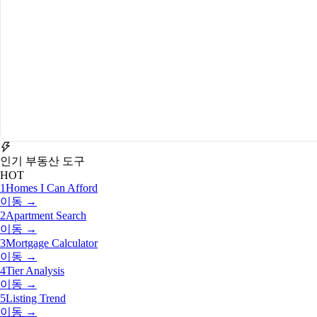
인기 부동산 도구
HOT
1
Homes I Can Afford
이동 →
2
Apartment Search
이동 →
3
Mortgage Calculator
이동 →
4
Tier Analysis
이동 →
5
Listing Trend
이동 →