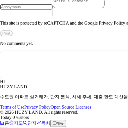
This site is protected by reCAPTCHA and the Google Privacy Policy a
Post
No comments yet.
HL
HUZY LAND
수도권 아파트 실거래가, 단지 분석, 시세 추세, 대출 한도 계산
Terms of Use
Privacy Policy
Open Source Licenses
©
2026
HUZY LAND. All rights reserved.
Today 0 visitors
홈
지도
단지
동향
메뉴