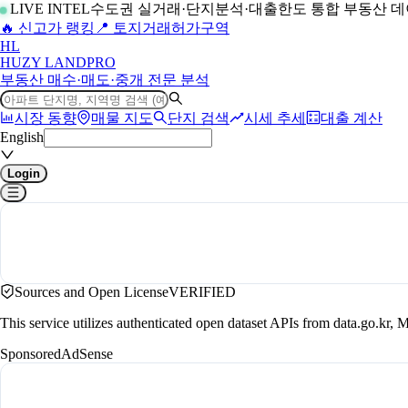
LIVE INTEL
수도권 실거래·단지분석·대출한도 통합 부동산 
🔥 신고가 랭킹
📍 토지거래허가구역
H
L
HUZY LAND
PRO
부동산 매수·매도·중개 전문 분석
시장 동향
매물 지도
단지 검색
시세 추세
대출 계산
English
Login
Sources and Open License
VERIFIED
This service utilizes authenticated open dataset APIs from data.go.
Sponsored
AdSense