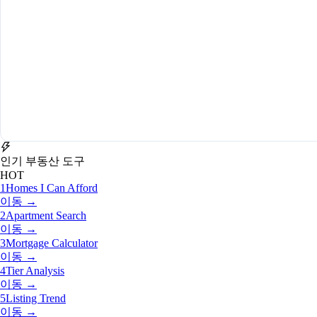
인기 부동산 도구
HOT
1
Homes I Can Afford
이동 →
2
Apartment Search
이동 →
3
Mortgage Calculator
이동 →
4
Tier Analysis
이동 →
5
Listing Trend
이동 →