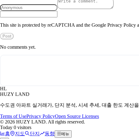
This site is protected by reCAPTCHA and the Google Privacy Policy a
Post
No comments yet.
HL
HUZY LAND
수도권 아파트 실거래가, 단지 분석, 시세 추세, 대출 한도 계산
Terms of Use
Privacy Policy
Open Source Licenses
©
2026
HUZY LAND. All rights reserved.
Today 0 visitors
홈
지도
단지
동향
메뉴