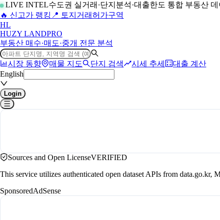
LIVE INTEL
수도권 실거래·단지분석·대출한도 통합 부동산 
🔥 신고가 랭킹
📍 토지거래허가구역
H
L
HUZY LAND
PRO
부동산 매수·매도·중개 전문 분석
시장 동향
매물 지도
단지 검색
시세 추세
대출 계산
English
Login
Sources and Open License
VERIFIED
This service utilizes authenticated open dataset APIs from data.go.
Sponsored
AdSense