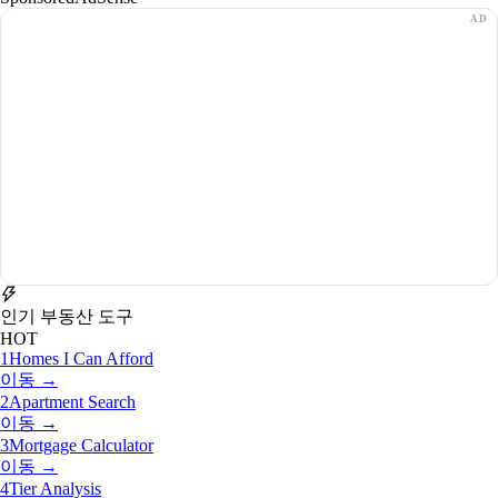
인기 부동산 도구
HOT
1
Homes I Can Afford
이동 →
2
Apartment Search
이동 →
3
Mortgage Calculator
이동 →
4
Tier Analysis