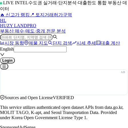
LIVE INTEL
수도권 실거래·단지분석·대출한도 통합 부동산 데
이터
🔥 신고가 랭킹
📍 토지거래허가구역
H
L
HUZY LAND
PRO
부동산 매수·매도·중개 전문 분석
시장 동향
매물 지도
단지 검색
시세 추세
대출 계산
English
Login
Sources and Open License
VERIFIED
This service utilizes authenticated open dataset APIs from data.go.kr,
MOLIT TAGO, K-apt, and Seoul Transportation Data. Provided
under Korea Open Government License Type 1.
Sponsored
AdSense