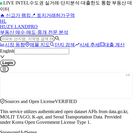
LIVE INTEL
수도권 실거래·단지분석·대출한도 통합 부동산 데
이터
🔥 신고가 랭킹
📍 토지거래허가구역
H
L
HUZY LAND
PRO
부동산 매수·매도·중개 전문 분석
시장 동향
매물 지도
단지 검색
시세 추세
대출 계산
English
Login
Sources and Open License
VERIFIED
This service utilizes authenticated open dataset APIs from data.go.kr,
MOLIT TAGO, K-apt, and Seoul Transportation Data. Provided
under Korea Open Government License Type 1.
Sponsored
AdSense