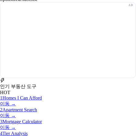
인기 부동산 도구
HOT
1
Homes I Can Afford
이동 →
2
Apartment Search
이동 →
3
Mortgage Calculator
이동 →
4
Tier Analysis