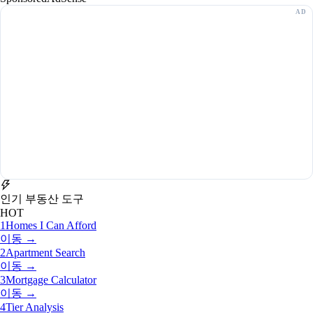
인기 부동산 도구
HOT
1
Homes I Can Afford
이동 →
2
Apartment Search
이동 →
3
Mortgage Calculator
이동 →
4
Tier Analysis