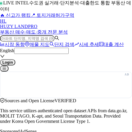
LIVE INTEL
수도권 실거래·단지분석·대출한도 통합 부동산 데
이터
🔥 신고가 랭킹
📍 토지거래허가구역
H
L
HUZY LAND
PRO
부동산 매수·매도·중개 전문 분석
시장 동향
매물 지도
단지 검색
시세 추세
대출 계산
English
Login
Sources and Open License
VERIFIED
This service utilizes authenticated open dataset APIs from data.go.kr,
MOLIT TAGO, K-apt, and Seoul Transportation Data. Provided
under Korea Open Government License Type 1.
Sponsored
AdSense