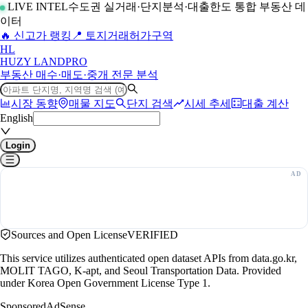
LIVE INTEL
수도권 실거래·단지분석·대출한도 통합 부동산 데
이터
🔥 신고가 랭킹
📍 토지거래허가구역
H
L
HUZY LAND
PRO
부동산 매수·매도·중개 전문 분석
시장 동향
매물 지도
단지 검색
시세 추세
대출 계산
English
Login
Sources and Open License
VERIFIED
This service utilizes authenticated open dataset APIs from data.go.kr,
MOLIT TAGO, K-apt, and Seoul Transportation Data. Provided
under Korea Open Government License Type 1.
Sponsored
AdSense