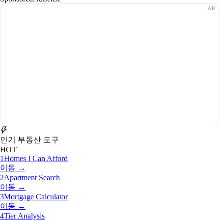
인기 부동산 도구
HOT
1
Homes I Can Afford
이동 →
2
Apartment Search
이동 →
3
Mortgage Calculator
이동 →
4
Tier Analysis