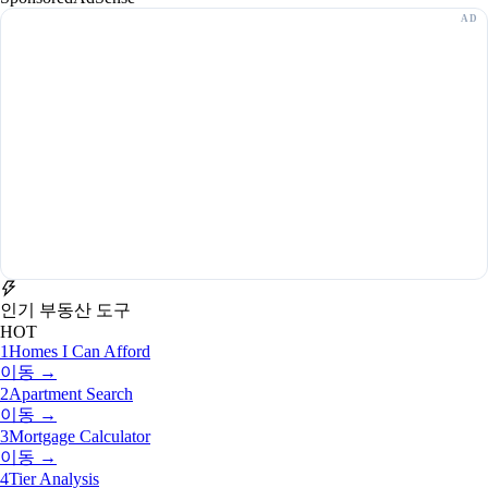
인기 부동산 도구
HOT
1
Homes I Can Afford
이동 →
2
Apartment Search
이동 →
3
Mortgage Calculator
이동 →
4
Tier Analysis