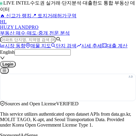
LIVE INTEL
수도권 실거래·단지분석·대출한도 통합 부동산 데
이터
🔥 신고가 랭킹
📍 토지거래허가구역
H
L
HUZY LAND
PRO
부동산 매수·매도·중개 전문 분석
시장 동향
매물 지도
단지 검색
시세 추세
대출 계산
English
Login
Sources and Open License
VERIFIED
This service utilizes authenticated open dataset APIs from data.go.kr,
MOLIT TAGO, K-apt, and Seoul Transportation Data. Provided
under Korea Open Government License Type 1.
Sponsored
AdSense