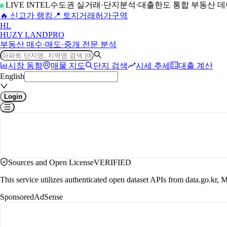
LIVE INTEL
수도권 실거래·단지분석·대출한도 통합 부동산 
🔥 신고가 랭킹
📍 토지거래허가구역
H
L
HUZY LAND
PRO
부동산 매수·매도·중개 전문 분석
시장 동향
매물 지도
단지 검색
시세 추세
대출 계산
English
Login
Sources and Open License
VERIFIED
This service utilizes authenticated open dataset APIs from data.go.
Sponsored
AdSense