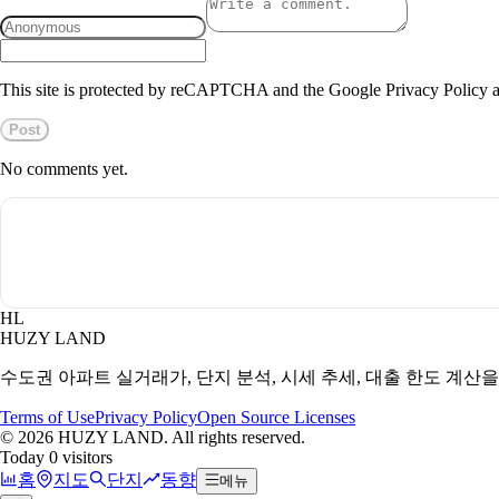
This site is protected by reCAPTCHA and the Google Privacy Policy a
Post
No comments yet.
HL
HUZY LAND
수도권 아파트 실거래가, 단지 분석, 시세 추세, 대출 한도 계산
Terms of Use
Privacy Policy
Open Source Licenses
©
2026
HUZY LAND. All rights reserved.
Today 0 visitors
홈
지도
단지
동향
메뉴