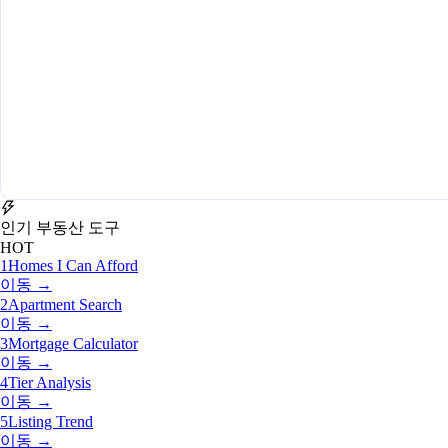
인기 부동산 도구
HOT
1
Homes I Can Afford
이동 →
2
Apartment Search
이동 →
3
Mortgage Calculator
이동 →
4
Tier Analysis
이동 →
5
Listing Trend
이동 →