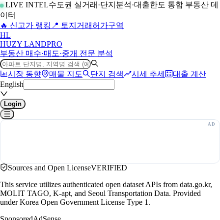
LIVE INTEL
수도권 실거래·단지분석·대출한도 통합 부동산 데
이터
🔥 신고가 랭킹
📍 토지거래허가구역
H
L
HUZY LAND
PRO
부동산 매수·매도·중개 전문 분석
시장 동향
매물 지도
단지 검색
시세 추세
대출 계산
English
Login
Sources and Open License
VERIFIED
This service utilizes authenticated open dataset APIs from data.go.kr,
MOLIT TAGO, K-apt, and Seoul Transportation Data. Provided
under Korea Open Government License Type 1.
Sponsored
AdSense