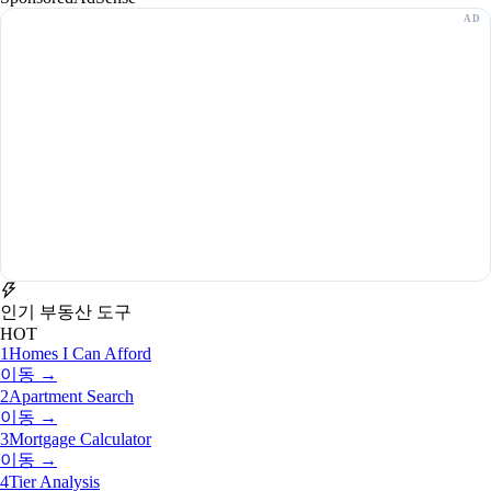
인기 부동산 도구
HOT
1
Homes I Can Afford
이동 →
2
Apartment Search
이동 →
3
Mortgage Calculator
이동 →
4
Tier Analysis