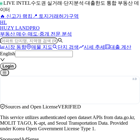
LIVE INTEL
수도권 실거래·단지분석·대출한도 통합 부동산 데
이터
🔥 신고가 랭킹
📍 토지거래허가구역
H
L
HUZY LAND
PRO
부동산 매수·매도·중개 전문 분석
시장 동향
매물 지도
단지 검색
시세 추세
대출 계산
English
Login
Sources and Open License
VERIFIED
This service utilizes authenticated open dataset APIs from data.go.kr,
MOLIT TAGO, K-apt, and Seoul Transportation Data. Provided
under Korea Open Government License Type 1.
Sponsored
AdSense