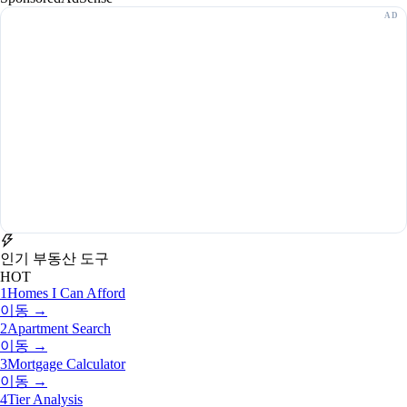
인기 부동산 도구
HOT
1
Homes I Can Afford
이동 →
2
Apartment Search
이동 →
3
Mortgage Calculator
이동 →
4
Tier Analysis