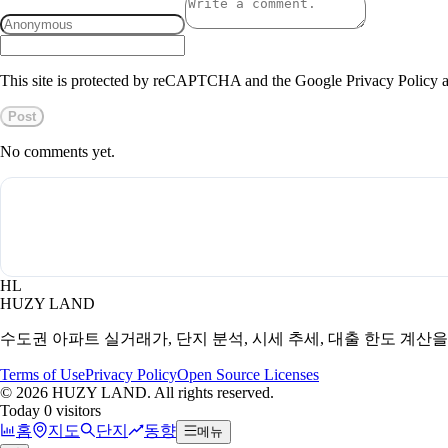
This site is protected by reCAPTCHA and the Google Privacy Policy a
Post
No comments yet.
HL
HUZY LAND
수도권 아파트 실거래가, 단지 분석, 시세 추세, 대출 한도 계산
Terms of Use
Privacy Policy
Open Source Licenses
©
2026
HUZY LAND. All rights reserved.
Today 0 visitors
홈
지도
단지
동향
메뉴