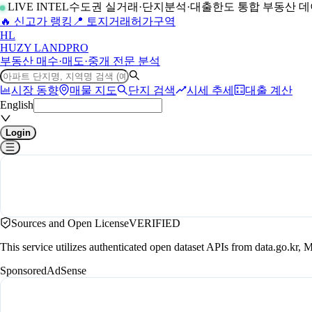
LIVE INTEL
수도권 실거래·단지분석·대출한도 통합 부동산 
🔥 신고가 랭킹
📍 토지거래허가구역
H
L
HUZY LAND
PRO
부동산 매수·매도·중개 전문 분석
시장 동향
매물 지도
단지 검색
시세 추세
대출 계산
English
Login
Sources and Open License
VERIFIED
This service utilizes authenticated open dataset APIs from data.go.
Sponsored
AdSense