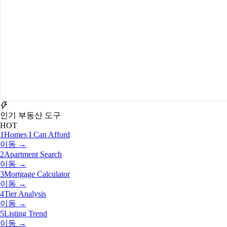
인기 부동산 도구
HOT
1
Homes I Can Afford
이동 →
2
Apartment Search
이동 →
3
Mortgage Calculator
이동 →
4
Tier Analysis
이동 →
5
Listing Trend
이동 →