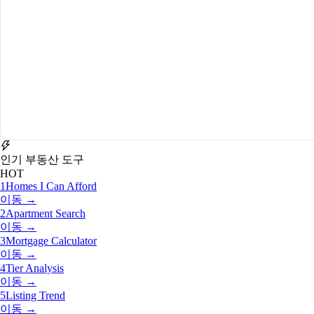
인기 부동산 도구
HOT
1
Homes I Can Afford
이동 →
2
Apartment Search
이동 →
3
Mortgage Calculator
이동 →
4
Tier Analysis
이동 →
5
Listing Trend
이동 →