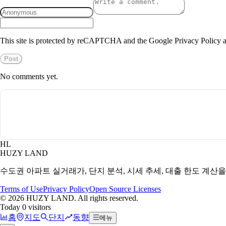
This site is protected by reCAPTCHA and the Google Privacy Policy a
Post
No comments yet.
HL
HUZY LAND
수도권 아파트 실거래가, 단지 분석, 시세 추세, 대출 한도 계산
Terms of Use
Privacy Policy
Open Source Licenses
©
2026
HUZY LAND. All rights reserved.
Today 0 visitors
홈
지도
단지
동향
메뉴