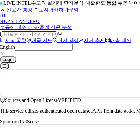
LIVE INTEL
수도권 실거래·단지분석·대출한도 통합 부동산 
🔥 신고가 랭킹
📍 토지거래허가구역
H
L
HUZY LAND
PRO
부동산 매수·매도·중개 전문 분석
시장 동향
매물 지도
단지 검색
시세 추세
대출 계산
English
Login
Sources and Open License
VERIFIED
This service utilizes authenticated open dataset APIs from data.go.
Sponsored
AdSense