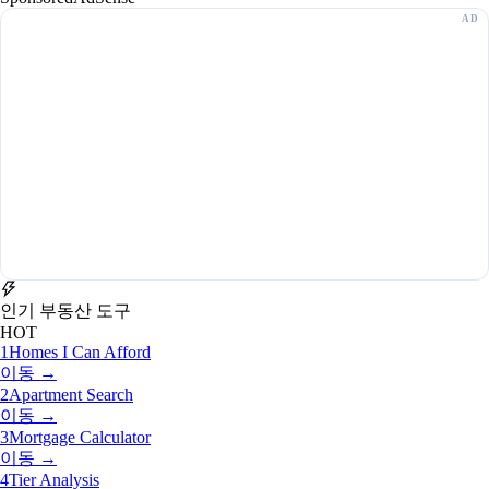
인기 부동산 도구
HOT
1
Homes I Can Afford
이동 →
2
Apartment Search
이동 →
3
Mortgage Calculator
이동 →
4
Tier Analysis