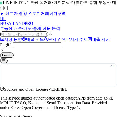
LIVE INTEL
수도권 실거래·단지분석·대출한도 통합 부동산 데
이터
🔥 신고가 랭킹
📍 토지거래허가구역
H
L
HUZY LAND
PRO
부동산 매수·매도·중개 전문 분석
시장 동향
매물 지도
단지 검색
시세 추세
대출 계산
English
Login
Sources and Open License
VERIFIED
This service utilizes authenticated open dataset APIs from data.go.kr,
MOLIT TAGO, K-apt, and Seoul Transportation Data. Provided
under Korea Open Government License Type 1.
Sponsored
AdSense