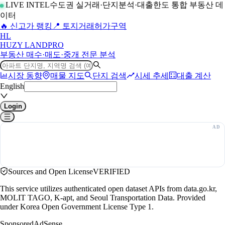
LIVE INTEL
수도권 실거래·단지분석·대출한도 통합 부동산 데
이터
🔥 신고가 랭킹
📍 토지거래허가구역
H
L
HUZY LAND
PRO
부동산 매수·매도·중개 전문 분석
시장 동향
매물 지도
단지 검색
시세 추세
대출 계산
English
Login
Sources and Open License
VERIFIED
This service utilizes authenticated open dataset APIs from data.go.kr,
MOLIT TAGO, K-apt, and Seoul Transportation Data. Provided
under Korea Open Government License Type 1.
Sponsored
AdSense