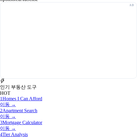
인기 부동산 도구
HOT
1
Homes I Can Afford
이동 →
2
Apartment Search
이동 →
3
Mortgage Calculator
이동 →
4
Tier Analysis