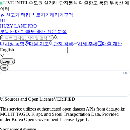
LIVE INTEL
수도권 실거래·단지분석·대출한도 통합 부동산 데
이터
🔥 신고가 랭킹
📍 토지거래허가구역
H
L
HUZY LAND
PRO
부동산 매수·매도·중개 전문 분석
시장 동향
매물 지도
단지 검색
시세 추세
대출 계산
English
Login
Sources and Open License
VERIFIED
This service utilizes authenticated open dataset APIs from data.go.kr,
MOLIT TAGO, K-apt, and Seoul Transportation Data. Provided
under Korea Open Government License Type 1.
Sponsored
AdSense