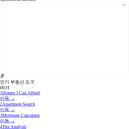
인기 부동산 도구
HOT
1
Homes I Can Afford
이동 →
2
Apartment Search
이동 →
3
Mortgage Calculator
이동 →
4
Tier Analysis