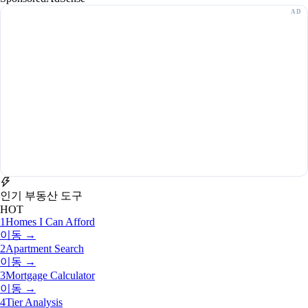
인기 부동산 도구
HOT
1
Homes I Can Afford
이동 →
2
Apartment Search
이동 →
3
Mortgage Calculator
이동 →
4
Tier Analysis