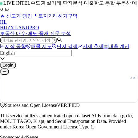
LIVE INTEL
수도권 실거래·단지분석·대출한도 통합 부동산 데
이터
🔥 신고가 랭킹
📍 토지거래허가구역
H
L
HUZY LAND
PRO
부동산 매수·매도·중개 전문 분석
시장 동향
매물 지도
단지 검색
시세 추세
대출 계산
English
Login
Sources and Open License
VERIFIED
This service utilizes authenticated open dataset APIs from data.go.kr,
MOLIT TAGO, K-apt, and Seoul Transportation Data. Provided
under Korea Open Government License Type 1.
Sponsored
AdSense