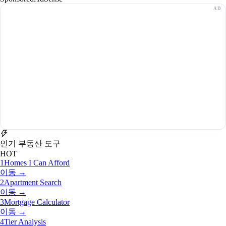
인기 부동산 도구
HOT
1
Homes I Can Afford
이동 →
2
Apartment Search
이동 →
3
Mortgage Calculator
이동 →
4
Tier Analysis