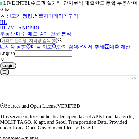
LIVE INTEL
수도권 실거래·단지분석·대출한도 통합 부동산 데
이터
🔥 신고가 랭킹
📍 토지거래허가구역
H
L
HUZY LAND
PRO
부동산 매수·매도·중개 전문 분석
시장 동향
매물 지도
단지 검색
시세 추세
대출 계산
English
Login
Sources and Open License
VERIFIED
This service utilizes authenticated open dataset APIs from data.go.kr,
MOLIT TAGO, K-apt, and Seoul Transportation Data. Provided
under Korea Open Government License Type 1.
Sponsored
AdSense