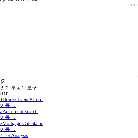
인기 부동산 도구
HOT
1
Homes I Can Afford
이동 →
2
Apartment Search
이동 →
3
Mortgage Calculator
이동 →
4
Tier Analysis