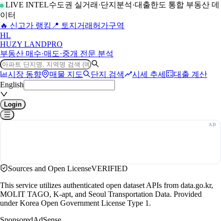
LIVE INTEL
수도권 실거래·단지분석·대출한도 통합 부동산 데
이터
🔥 신고가 랭킹
📍 토지거래허가구역
H
L
HUZY LAND
PRO
부동산 매수·매도·중개 전문 분석
시장 동향
매물 지도
단지 검색
시세 추세
대출 계산
English
Login
Sources and Open License
VERIFIED
This service utilizes authenticated open dataset APIs from data.go.kr,
MOLIT TAGO, K-apt, and Seoul Transportation Data. Provided
under Korea Open Government License Type 1.
Sponsored
AdSense