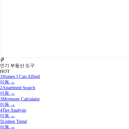
인기 부동산 도구
HOT
1
Homes I Can Afford
이동 →
2
Apartment Search
이동 →
3
Mortgage Calculator
이동 →
4
Tier Analysis
이동 →
5
Listing Trend
이동 →