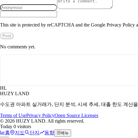
This site is protected by reCAPTCHA and the Google Privacy Policy a
Post
No comments yet.
HL
HUZY LAND
수도권 아파트 실거래가, 단지 분석, 시세 추세, 대출 한도 계산
Terms of Use
Privacy Policy
Open Source Licenses
©
2026
HUZY LAND. All rights reserved.
Today 0 visitors
홈
지도
단지
동향
메뉴