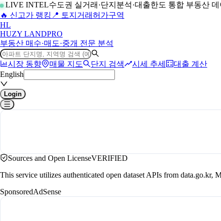
LIVE INTEL
수도권 실거래·단지분석·대출한도 통합 부동산 
🔥 신고가 랭킹
📍 토지거래허가구역
H
L
HUZY LAND
PRO
부동산 매수·매도·중개 전문 분석
시장 동향
매물 지도
단지 검색
시세 추세
대출 계산
English
Login
Sources and Open License
VERIFIED
This service utilizes authenticated open dataset APIs from data.go.
Sponsored
AdSense