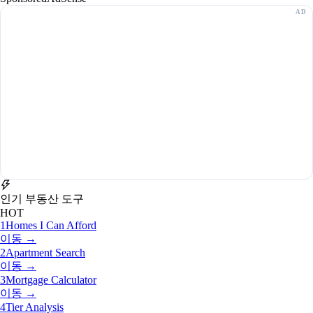
인기 부동산 도구
HOT
1
Homes I Can Afford
이동 →
2
Apartment Search
이동 →
3
Mortgage Calculator
이동 →
4
Tier Analysis