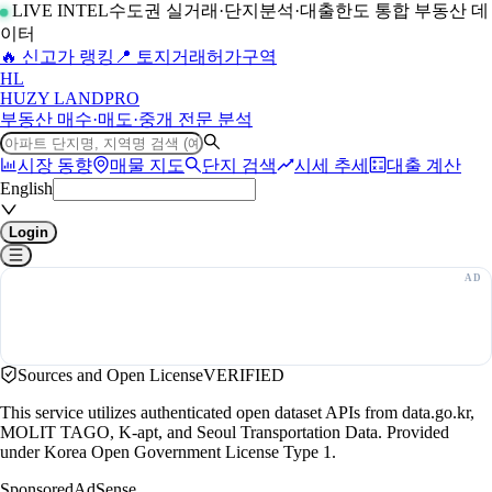
LIVE INTEL
수도권 실거래·단지분석·대출한도 통합 부동산 데
이터
🔥 신고가 랭킹
📍 토지거래허가구역
H
L
HUZY LAND
PRO
부동산 매수·매도·중개 전문 분석
시장 동향
매물 지도
단지 검색
시세 추세
대출 계산
English
Login
Sources and Open License
VERIFIED
This service utilizes authenticated open dataset APIs from data.go.kr,
MOLIT TAGO, K-apt, and Seoul Transportation Data. Provided
under Korea Open Government License Type 1.
Sponsored
AdSense