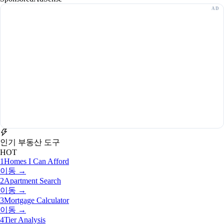
인기 부동산 도구
HOT
1
Homes I Can Afford
이동 →
2
Apartment Search
이동 →
3
Mortgage Calculator
이동 →
4
Tier Analysis