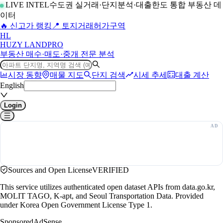
LIVE INTEL
수도권 실거래·단지분석·대출한도 통합 부동산 데
이터
🔥 신고가 랭킹
📍 토지거래허가구역
H
L
HUZY LAND
PRO
부동산 매수·매도·중개 전문 분석
시장 동향
매물 지도
단지 검색
시세 추세
대출 계산
English
Login
Sources and Open License
VERIFIED
This service utilizes authenticated open dataset APIs from data.go.kr,
MOLIT TAGO, K-apt, and Seoul Transportation Data. Provided
under Korea Open Government License Type 1.
Sponsored
AdSense