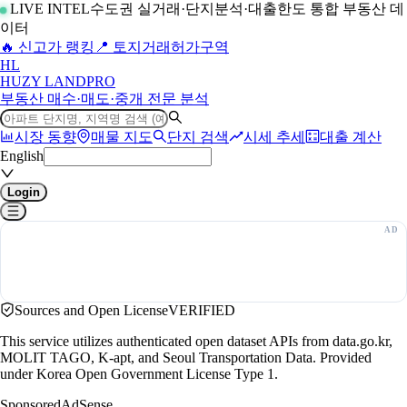
LIVE INTEL
수도권 실거래·단지분석·대출한도 통합 부동산 데
이터
🔥 신고가 랭킹
📍 토지거래허가구역
H
L
HUZY LAND
PRO
부동산 매수·매도·중개 전문 분석
시장 동향
매물 지도
단지 검색
시세 추세
대출 계산
English
Login
Sources and Open License
VERIFIED
This service utilizes authenticated open dataset APIs from data.go.kr,
MOLIT TAGO, K-apt, and Seoul Transportation Data. Provided
under Korea Open Government License Type 1.
Sponsored
AdSense