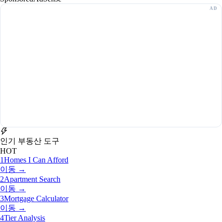
인기 부동산 도구
HOT
1
Homes I Can Afford
이동 →
2
Apartment Search
이동 →
3
Mortgage Calculator
이동 →
4
Tier Analysis