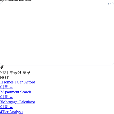
인기 부동산 도구
HOT
1
Homes I Can Afford
이동 →
2
Apartment Search
이동 →
3
Mortgage Calculator
이동 →
4
Tier Analysis