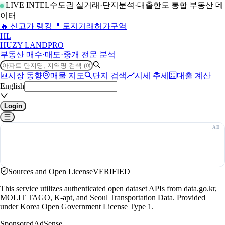
LIVE INTEL
수도권 실거래·단지분석·대출한도 통합 부동산 데
이터
🔥 신고가 랭킹
📍 토지거래허가구역
H
L
HUZY LAND
PRO
부동산 매수·매도·중개 전문 분석
시장 동향
매물 지도
단지 검색
시세 추세
대출 계산
English
Login
Sources and Open License
VERIFIED
This service utilizes authenticated open dataset APIs from data.go.kr,
MOLIT TAGO, K-apt, and Seoul Transportation Data. Provided
under Korea Open Government License Type 1.
Sponsored
AdSense