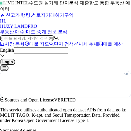
LIVE INTEL
수도권 실거래·단지분석·대출한도 통합 부동산 데
이터
🔥 신고가 랭킹
📍 토지거래허가구역
H
L
HUZY LAND
PRO
부동산 매수·매도·중개 전문 분석
시장 동향
매물 지도
단지 검색
시세 추세
대출 계산
English
Login
Sources and Open License
VERIFIED
This service utilizes authenticated open dataset APIs from data.go.kr,
MOLIT TAGO, K-apt, and Seoul Transportation Data. Provided
under Korea Open Government License Type 1.
Sponsored
AdSense