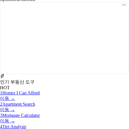
인기 부동산 도구
HOT
1
Homes I Can Afford
이동 →
2
Apartment Search
이동 →
3
Mortgage Calculator
이동 →
4
Tier Analysis