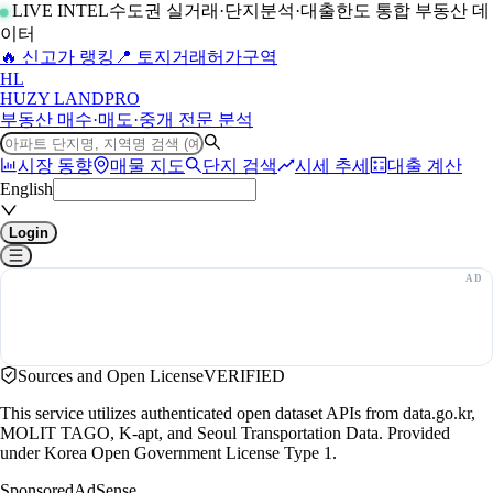
LIVE INTEL
수도권 실거래·단지분석·대출한도 통합 부동산 데
이터
🔥 신고가 랭킹
📍 토지거래허가구역
H
L
HUZY LAND
PRO
부동산 매수·매도·중개 전문 분석
시장 동향
매물 지도
단지 검색
시세 추세
대출 계산
English
Login
Sources and Open License
VERIFIED
This service utilizes authenticated open dataset APIs from data.go.kr,
MOLIT TAGO, K-apt, and Seoul Transportation Data. Provided
under Korea Open Government License Type 1.
Sponsored
AdSense