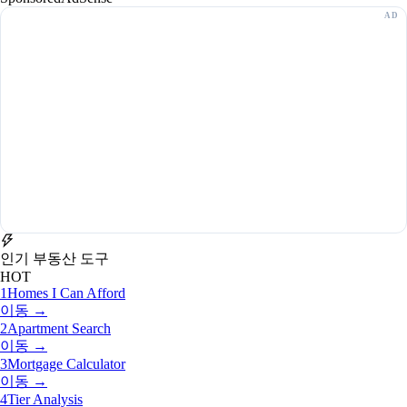
인기 부동산 도구
HOT
1
Homes I Can Afford
이동 →
2
Apartment Search
이동 →
3
Mortgage Calculator
이동 →
4
Tier Analysis