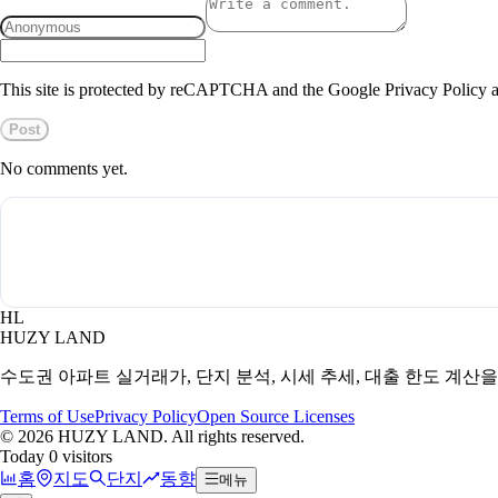
This site is protected by reCAPTCHA and the Google Privacy Policy a
Post
No comments yet.
HL
HUZY LAND
수도권 아파트 실거래가, 단지 분석, 시세 추세, 대출 한도 계산
Terms of Use
Privacy Policy
Open Source Licenses
©
2026
HUZY LAND. All rights reserved.
Today 0 visitors
홈
지도
단지
동향
메뉴