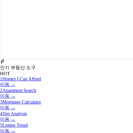
인기 부동산 도구
HOT
1
Homes I Can Afford
이동 →
2
Apartment Search
이동 →
3
Mortgage Calculator
이동 →
4
Tier Analysis
이동 →
5
Listing Trend
이동 →