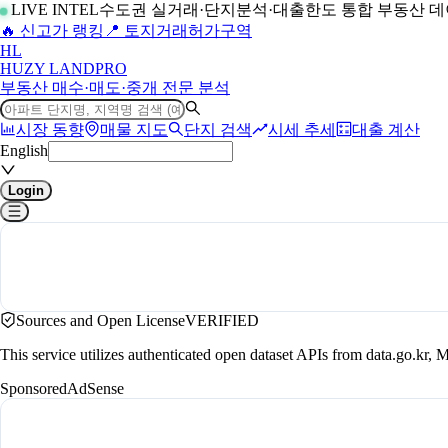
LIVE INTEL
수도권 실거래·단지분석·대출한도 통합 부동산 
🔥 신고가 랭킹
📍 토지거래허가구역
H
L
HUZY LAND
PRO
부동산 매수·매도·중개 전문 분석
시장 동향
매물 지도
단지 검색
시세 추세
대출 계산
English
Login
Sources and Open License
VERIFIED
This service utilizes authenticated open dataset APIs from data.go.
Sponsored
AdSense