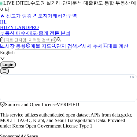
LIVE INTEL
수도권 실거래·단지분석·대출한도 통합 부동산 데
이터
🔥 신고가 랭킹
📍 토지거래허가구역
H
L
HUZY LAND
PRO
부동산 매수·매도·중개 전문 분석
시장 동향
매물 지도
단지 검색
시세 추세
대출 계산
English
Login
Sources and Open License
VERIFIED
This service utilizes authenticated open dataset APIs from data.go.kr,
MOLIT TAGO, K-apt, and Seoul Transportation Data. Provided
under Korea Open Government License Type 1.
Sponsored
AdSense