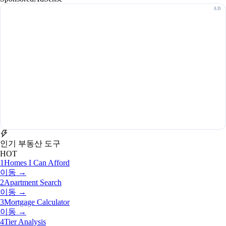
인기 부동산 도구
HOT
1
Homes I Can Afford
이동 →
2
Apartment Search
이동 →
3
Mortgage Calculator
이동 →
4
Tier Analysis