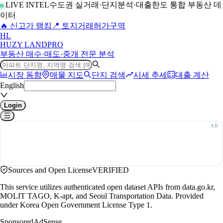
LIVE INTEL
수도권 실거래·단지분석·대출한도 통합 부동산 데
이터
🔥 신고가 랭킹
📍 토지거래허가구역
H
L
HUZY LAND
PRO
부동산 매수·매도·중개 전문 분석
시장 동향
매물 지도
단지 검색
시세 추세
대출 계산
English
Login
Sources and Open License
VERIFIED
This service utilizes authenticated open dataset APIs from data.go.kr,
MOLIT TAGO, K-apt, and Seoul Transportation Data. Provided
under Korea Open Government License Type 1.
Sponsored
AdSense