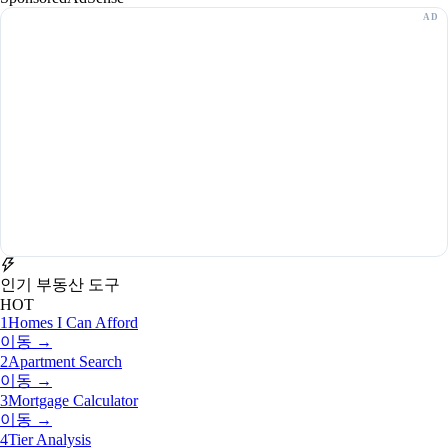
인기 부동산 도구
HOT
1
Homes I Can Afford
이동 →
2
Apartment Search
이동 →
3
Mortgage Calculator
이동 →
4
Tier Analysis