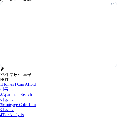
인기 부동산 도구
HOT
1
Homes I Can Afford
이동 →
2
Apartment Search
이동 →
3
Mortgage Calculator
이동 →
4
Tier Analysis