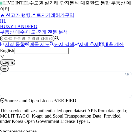
LIVE INTEL
수도권 실거래·단지분석·대출한도 통합 부동산 데
이터
🔥 신고가 랭킹
📍 토지거래허가구역
H
L
HUZY LAND
PRO
부동산 매수·매도·중개 전문 분석
시장 동향
매물 지도
단지 검색
시세 추세
대출 계산
English
Login
Sources and Open License
VERIFIED
This service utilizes authenticated open dataset APIs from data.go.kr,
MOLIT TAGO, K-apt, and Seoul Transportation Data. Provided
under Korea Open Government License Type 1.
Sponsored
AdSense