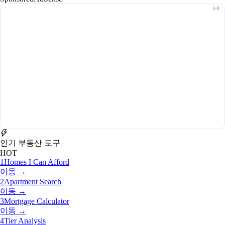
인기 부동산 도구
HOT
1
Homes I Can Afford
이동 →
2
Apartment Search
이동 →
3
Mortgage Calculator
이동 →
4
Tier Analysis