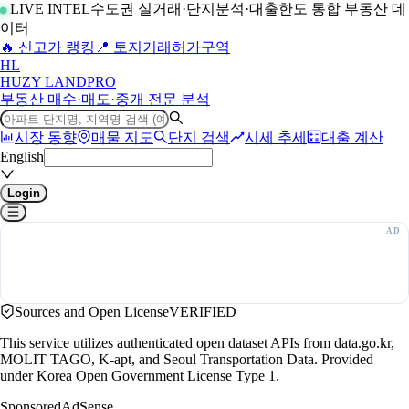
LIVE INTEL
수도권 실거래·단지분석·대출한도 통합 부동산 데
이터
🔥 신고가 랭킹
📍 토지거래허가구역
H
L
HUZY LAND
PRO
부동산 매수·매도·중개 전문 분석
시장 동향
매물 지도
단지 검색
시세 추세
대출 계산
English
Login
Sources and Open License
VERIFIED
This service utilizes authenticated open dataset APIs from data.go.kr,
MOLIT TAGO, K-apt, and Seoul Transportation Data. Provided
under Korea Open Government License Type 1.
Sponsored
AdSense