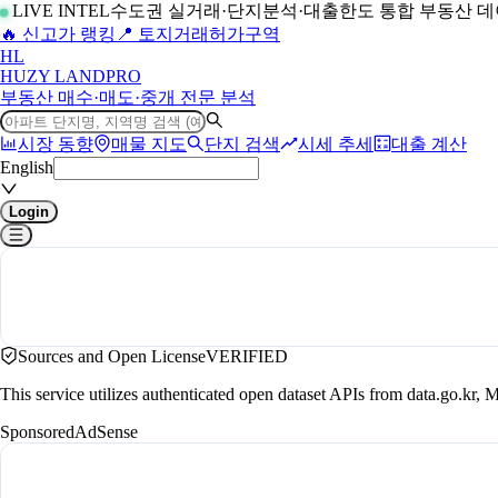
LIVE INTEL
수도권 실거래·단지분석·대출한도 통합 부동산 
🔥 신고가 랭킹
📍 토지거래허가구역
H
L
HUZY LAND
PRO
부동산 매수·매도·중개 전문 분석
시장 동향
매물 지도
단지 검색
시세 추세
대출 계산
English
Login
Sources and Open License
VERIFIED
This service utilizes authenticated open dataset APIs from data.go.
Sponsored
AdSense