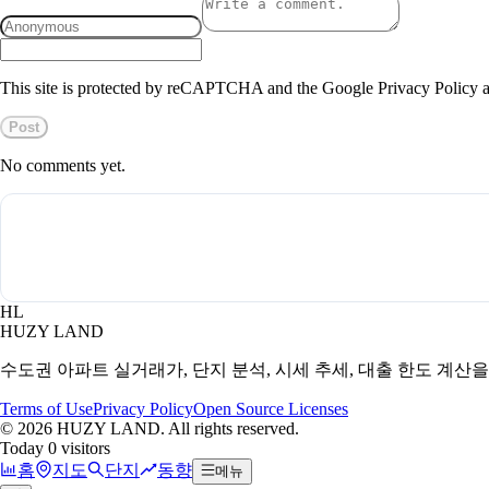
This site is protected by reCAPTCHA and the Google Privacy Policy a
Post
No comments yet.
HL
HUZY LAND
수도권 아파트 실거래가, 단지 분석, 시세 추세, 대출 한도 계산
Terms of Use
Privacy Policy
Open Source Licenses
©
2026
HUZY LAND. All rights reserved.
Today 0 visitors
홈
지도
단지
동향
메뉴