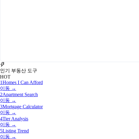
인기 부동산 도구
HOT
1
Homes I Can Afford
이동 →
2
Apartment Search
이동 →
3
Mortgage Calculator
이동 →
4
Tier Analysis
이동 →
5
Listing Trend
이동 →