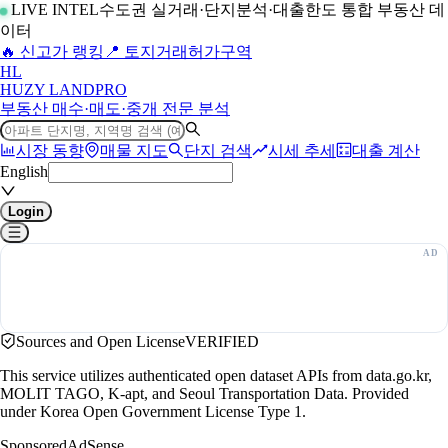
LIVE INTEL
수도권 실거래·단지분석·대출한도 통합 부동산 데
이터
🔥 신고가 랭킹
📍 토지거래허가구역
H
L
HUZY LAND
PRO
부동산 매수·매도·중개 전문 분석
시장 동향
매물 지도
단지 검색
시세 추세
대출 계산
English
Login
Sources and Open License
VERIFIED
This service utilizes authenticated open dataset APIs from data.go.kr,
MOLIT TAGO, K-apt, and Seoul Transportation Data. Provided
under Korea Open Government License Type 1.
Sponsored
AdSense