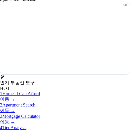
인기 부동산 도구
HOT
1
Homes I Can Afford
이동 →
2
Apartment Search
이동 →
3
Mortgage Calculator
이동 →
4
Tier Analysis