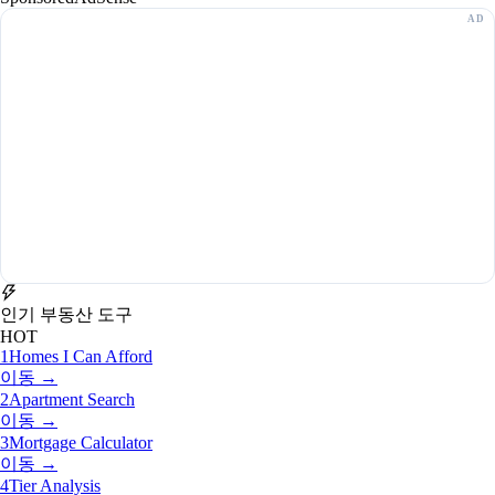
인기 부동산 도구
HOT
1
Homes I Can Afford
이동 →
2
Apartment Search
이동 →
3
Mortgage Calculator
이동 →
4
Tier Analysis