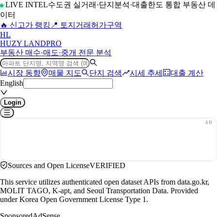
LIVE INTEL
수도권 실거래·단지분석·대출한도 통합 부동산 데
이터
🔥 신고가 랭킹
📍 토지거래허가구역
H
L
HUZY LAND
PRO
부동산 매수·매도·중개 전문 분석
시장 동향
매물 지도
단지 검색
시세 추세
대출 계산
English
Login
Sources and Open License
VERIFIED
This service utilizes authenticated open dataset APIs from data.go.kr,
MOLIT TAGO, K-apt, and Seoul Transportation Data. Provided
under Korea Open Government License Type 1.
Sponsored
AdSense