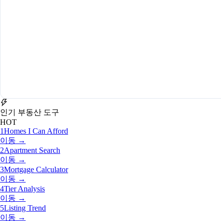
인기 부동산 도구
HOT
1
Homes I Can Afford
이동 →
2
Apartment Search
이동 →
3
Mortgage Calculator
이동 →
4
Tier Analysis
이동 →
5
Listing Trend
이동 →