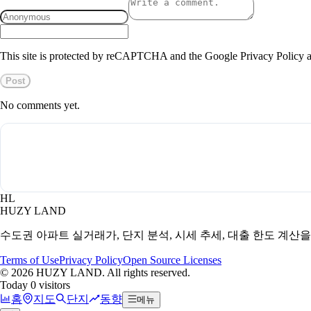
This site is protected by reCAPTCHA and the Google Privacy Policy a
Post
No comments yet.
HL
HUZY LAND
수도권 아파트 실거래가, 단지 분석, 시세 추세, 대출 한도 계산
Terms of Use
Privacy Policy
Open Source Licenses
©
2026
HUZY LAND. All rights reserved.
Today 0 visitors
홈
지도
단지
동향
메뉴