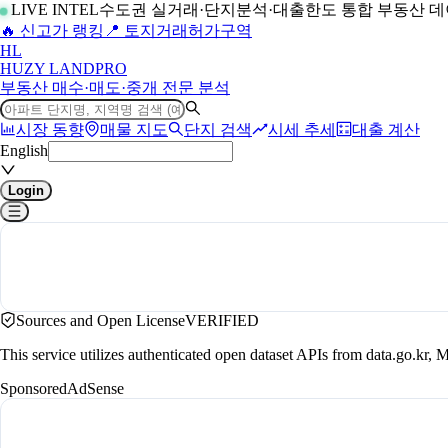
LIVE INTEL
수도권 실거래·단지분석·대출한도 통합 부동산 
🔥 신고가 랭킹
📍 토지거래허가구역
H
L
HUZY LAND
PRO
부동산 매수·매도·중개 전문 분석
시장 동향
매물 지도
단지 검색
시세 추세
대출 계산
English
Login
Sources and Open License
VERIFIED
This service utilizes authenticated open dataset APIs from data.go.
Sponsored
AdSense