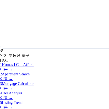
인기 부동산 도구
HOT
1
Homes I Can Afford
이동 →
2
Apartment Search
이동 →
3
Mortgage Calculator
이동 →
4
Tier Analysis
이동 →
5
Listing Trend
이동 →