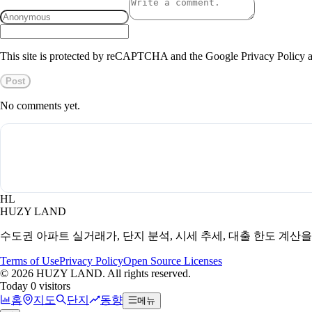
This site is protected by reCAPTCHA and the Google Privacy Policy a
Post
No comments yet.
HL
HUZY LAND
수도권 아파트 실거래가, 단지 분석, 시세 추세, 대출 한도 계산
Terms of Use
Privacy Policy
Open Source Licenses
©
2026
HUZY LAND. All rights reserved.
Today 0 visitors
홈
지도
단지
동향
메뉴