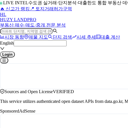
LIVE INTEL
수도권 실거래·단지분석·대출한도 통합 부동산 
🔥 신고가 랭킹
📍 토지거래허가구역
H
L
HUZY LAND
PRO
부동산 매수·매도·중개 전문 분석
시장 동향
매물 지도
단지 검색
시세 추세
대출 계산
English
Login
Sources and Open License
VERIFIED
This service utilizes authenticated open dataset APIs from data.go.
Sponsored
AdSense