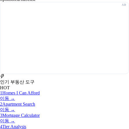
인기 부동산 도구
HOT
1
Homes I Can Afford
이동 →
2
Apartment Search
이동 →
3
Mortgage Calculator
이동 →
4
Tier Analysis