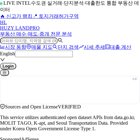
LIVE INTEL
수도권 실거래·단지분석·대출한도 통합 부동산 데
이터
🔥 신고가 랭킹
📍 토지거래허가구역
H
L
HUZY LAND
PRO
부동산 매수·매도·중개 전문 분석
시장 동향
매물 지도
단지 검색
시세 추세
대출 계산
English
Login
Sources and Open License
VERIFIED
This service utilizes authenticated open dataset APIs from data.go.kr,
MOLIT TAGO, K-apt, and Seoul Transportation Data. Provided
under Korea Open Government License Type 1.
Sponsored
AdSense