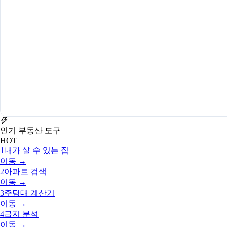
인기 부동산 도구
HOT
1
내가 살 수 있는 집
이동 →
2
아파트 검색
이동 →
3
주담대 계산기
이동 →
4
급지 분석
이동 →