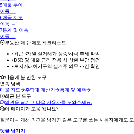
5
매물 추이
이동 →
6
매물 지도
이동 →
7
통계 및 예측
이동 →
부동산 매수·매도 체크리스트
•
최근 3개월 실거래가 상승/하락 추세 파악
•
DSR 및 대출 금리 적용 시 상환 부담 점검
•
토지거래허가구역 실거주 의무 조건 확인
다음에 볼 만한 도구
연속 탐색
매물 지도
주담대 계산기
통계 및 예측
최근 본 도구
의견을 남기고 다음 사용자를 도와주세요.
이 페이지가 도움 됐나요?
질문이나 개선 의견을 남기면 같은 도구를 쓰는 사용자에게도 도
댓글 남기기