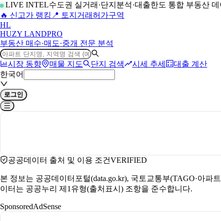
LIVE INTEL
수도권 실거래·단지분석·대출한도 통합 부동산 
🔥 신고가 랭킹
📍 토지거래허가구역
H
L
HUZY LAND
PRO
부동산 매수·매도·중개 전문 분석
시장 동향
매물 지도
단지 검색
시세 추세
대출 계산
한국어
로그인
공공데이터 출처 및 이용 조건
VERIFIED
본 정보는 공공데이터포털(data.go.kr), 국토교통부(TAGO·
이터는 공공누리 제1유형(출처표시) 조항을 준수합니다.
Sponsored
AdSense