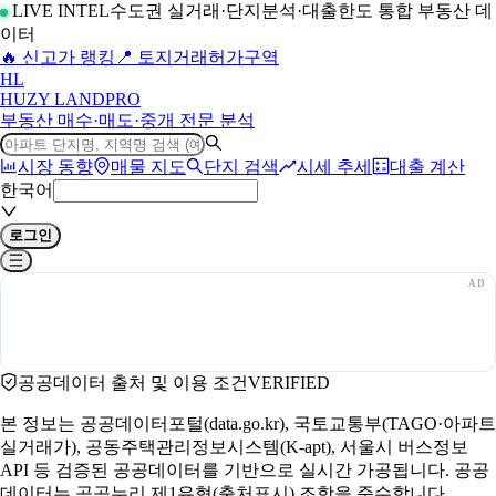
LIVE INTEL
수도권 실거래·단지분석·대출한도 통합 부동산 데
이터
🔥 신고가 랭킹
📍 토지거래허가구역
H
L
HUZY LAND
PRO
부동산 매수·매도·중개 전문 분석
시장 동향
매물 지도
단지 검색
시세 추세
대출 계산
한국어
로그인
공공데이터 출처 및 이용 조건
VERIFIED
본 정보는 공공데이터포털(data.go.kr), 국토교통부(TAGO·아파트
실거래가), 공동주택관리정보시스템(K-apt), 서울시 버스정보
API 등 검증된 공공데이터를 기반으로 실시간 가공됩니다. 공공
데이터는 공공누리 제1유형(출처표시) 조항을 준수합니다.