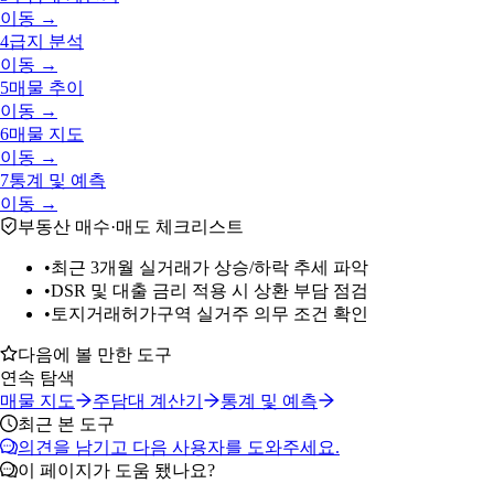
이동 →
4
급지 분석
이동 →
5
매물 추이
이동 →
6
매물 지도
이동 →
7
통계 및 예측
이동 →
부동산 매수·매도 체크리스트
•
최근 3개월 실거래가 상승/하락 추세 파악
•
DSR 및 대출 금리 적용 시 상환 부담 점검
•
토지거래허가구역 실거주 의무 조건 확인
다음에 볼 만한 도구
연속 탐색
매물 지도
주담대 계산기
통계 및 예측
최근 본 도구
의견을 남기고 다음 사용자를 도와주세요.
이 페이지가 도움 됐나요?