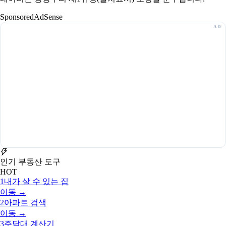
Sponsored
AdSense
인기 부동산 도구
HOT
1
내가 살 수 있는 집
이동 →
2
아파트 검색
이동 →
3
주담대 계산기