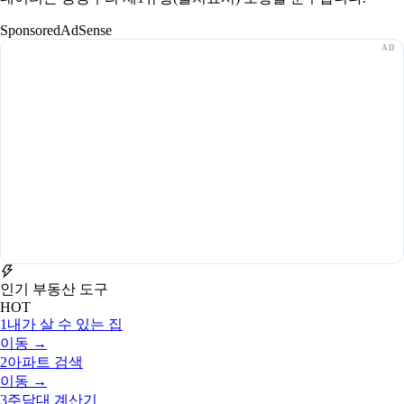
Sponsored
AdSense
인기 부동산 도구
HOT
1
내가 살 수 있는 집
이동 →
2
아파트 검색
이동 →
3
주담대 계산기