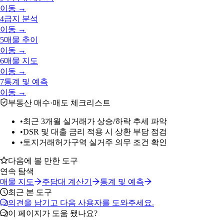
이동 →
4
급지 분석
이동 →
5
매물 추이
이동 →
6
매물 지도
이동 →
7
통계 및 예측
이동 →
부동산 매수·매도 체크리스트
•
최근 3개월 실거래가 상승/하락 추세 파악
•
DSR 및 대출 금리 적용 시 상환 부담 점검
•
토지거래허가구역 실거주 의무 조건 확인
다음에 볼 만한 도구
연속 탐색
매물 지도
주담대 계산기
통계 및 예측
최근 본 도구
의견을 남기고 다음 사용자를 도와주세요.
이 페이지가 도움 됐나요?