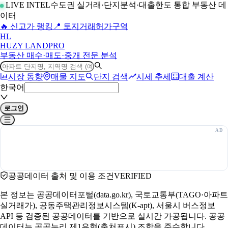
LIVE INTEL
수도권 실거래·단지분석·대출한도 통합 부동산 데
이터
🔥 신고가 랭킹
📍 토지거래허가구역
H
L
HUZY LAND
PRO
부동산 매수·매도·중개 전문 분석
시장 동향
매물 지도
단지 검색
시세 추세
대출 계산
한국어
로그인
공공데이터 출처 및 이용 조건
VERIFIED
본 정보는 공공데이터포털(data.go.kr), 국토교통부(TAGO·아파트
실거래가), 공동주택관리정보시스템(K-apt), 서울시 버스정보
API 등 검증된 공공데이터를 기반으로 실시간 가공됩니다. 공공
데이터는 공공누리 제1유형(출처표시) 조항을 준수합니다.