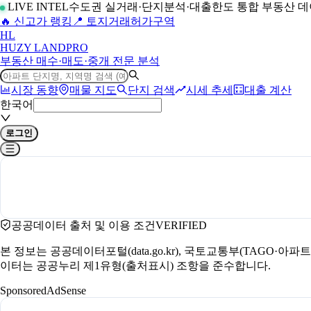
LIVE INTEL
수도권 실거래·단지분석·대출한도 통합 부동산 
🔥 신고가 랭킹
📍 토지거래허가구역
H
L
HUZY LAND
PRO
부동산 매수·매도·중개 전문 분석
시장 동향
매물 지도
단지 검색
시세 추세
대출 계산
한국어
로그인
공공데이터 출처 및 이용 조건
VERIFIED
본 정보는 공공데이터포털(data.go.kr), 국토교통부(TAGO·
이터는 공공누리 제1유형(출처표시) 조항을 준수합니다.
Sponsored
AdSense