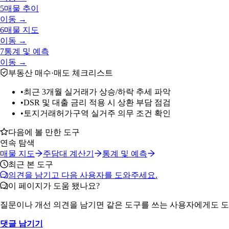
5
매물 추이
이동 →
6
매물 지도
이동 →
7
통계 및 예측
이동 →
부동산 매수·매도 체크리스트
•
최근 3개월 실거래가 상승/하락 추세 파악
•
DSR 및 대출 금리 적용 시 상환 부담 점검
•
토지거래허가구역 실거주 의무 조건 확인
다음에 볼 만한 도구
연속 탐색
매물 지도
주담대 계산기
통계 및 예측
최근 본 도구
의견을 남기고 다음 사용자를 도와주세요.
이 페이지가 도움 됐나요?
질문이나 개선 의견을 남기면 같은 도구를 쓰는 사용자에게도 도
댓글 남기기