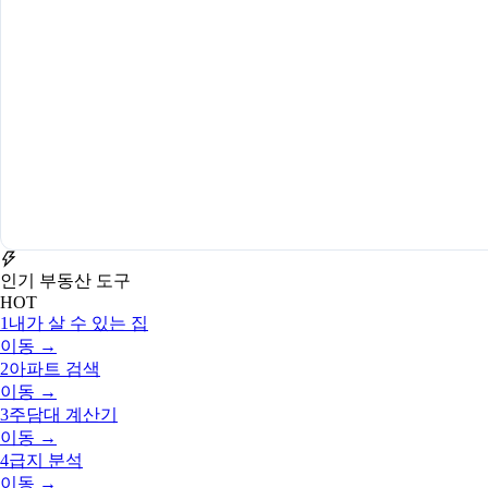
인기 부동산 도구
HOT
1
내가 살 수 있는 집
이동 →
2
아파트 검색
이동 →
3
주담대 계산기
이동 →
4
급지 분석
이동 →