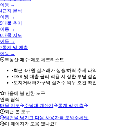
이동 →
4
급지 분석
이동 →
5
매물 추이
이동 →
6
매물 지도
이동 →
7
통계 및 예측
이동 →
부동산 매수·매도 체크리스트
•
최근 3개월 실거래가 상승/하락 추세 파악
•
DSR 및 대출 금리 적용 시 상환 부담 점검
•
토지거래허가구역 실거주 의무 조건 확인
다음에 볼 만한 도구
연속 탐색
매물 지도
주담대 계산기
통계 및 예측
최근 본 도구
의견을 남기고 다음 사용자를 도와주세요.
이 페이지가 도움 됐나요?