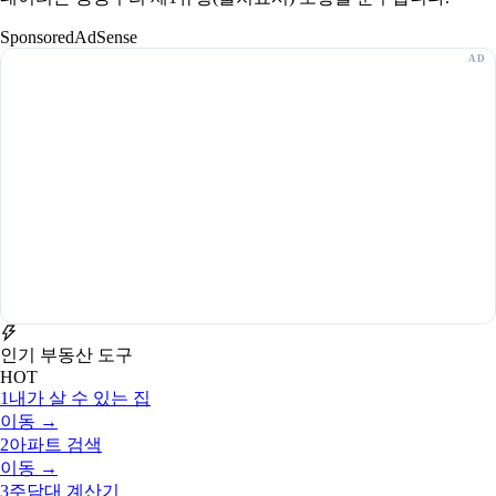
Sponsored
AdSense
인기 부동산 도구
HOT
1
내가 살 수 있는 집
이동 →
2
아파트 검색
이동 →
3
주담대 계산기