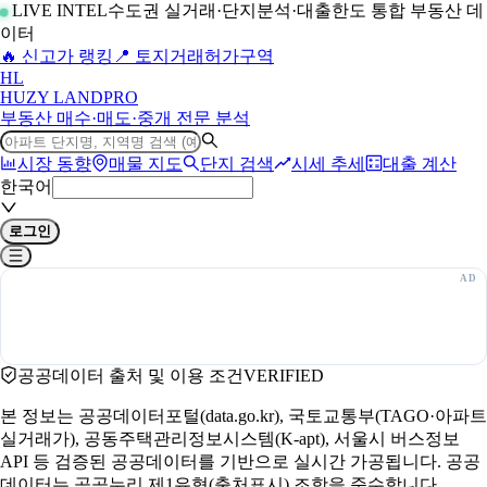
LIVE INTEL
수도권 실거래·단지분석·대출한도 통합 부동산 데
이터
🔥 신고가 랭킹
📍 토지거래허가구역
H
L
HUZY LAND
PRO
부동산 매수·매도·중개 전문 분석
시장 동향
매물 지도
단지 검색
시세 추세
대출 계산
한국어
로그인
공공데이터 출처 및 이용 조건
VERIFIED
본 정보는 공공데이터포털(data.go.kr), 국토교통부(TAGO·아파트
실거래가), 공동주택관리정보시스템(K-apt), 서울시 버스정보
API 등 검증된 공공데이터를 기반으로 실시간 가공됩니다. 공공
데이터는 공공누리 제1유형(출처표시) 조항을 준수합니다.