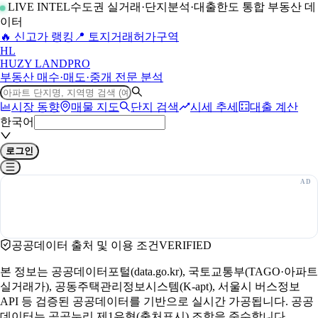
LIVE INTEL
수도권 실거래·단지분석·대출한도 통합 부동산 데
이터
🔥 신고가 랭킹
📍 토지거래허가구역
H
L
HUZY LAND
PRO
부동산 매수·매도·중개 전문 분석
시장 동향
매물 지도
단지 검색
시세 추세
대출 계산
한국어
로그인
공공데이터 출처 및 이용 조건
VERIFIED
본 정보는 공공데이터포털(data.go.kr), 국토교통부(TAGO·아파트
실거래가), 공동주택관리정보시스템(K-apt), 서울시 버스정보
API 등 검증된 공공데이터를 기반으로 실시간 가공됩니다. 공공
데이터는 공공누리 제1유형(출처표시) 조항을 준수합니다.