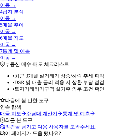
이동 →
4
급지 분석
이동 →
5
매물 추이
이동 →
6
매물 지도
이동 →
7
통계 및 예측
이동 →
부동산 매수·매도 체크리스트
•
최근 3개월 실거래가 상승/하락 추세 파악
•
DSR 및 대출 금리 적용 시 상환 부담 점검
•
토지거래허가구역 실거주 의무 조건 확인
다음에 볼 만한 도구
연속 탐색
매물 지도
주담대 계산기
통계 및 예측
최근 본 도구
의견을 남기고 다음 사용자를 도와주세요.
이 페이지가 도움 됐나요?