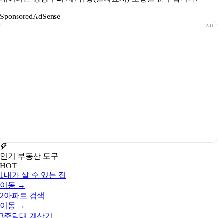
Sponsored
AdSense
인기 부동산 도구
HOT
1
내가 살 수 있는 집
이동 →
2
아파트 검색
이동 →
3
주담대 계산기