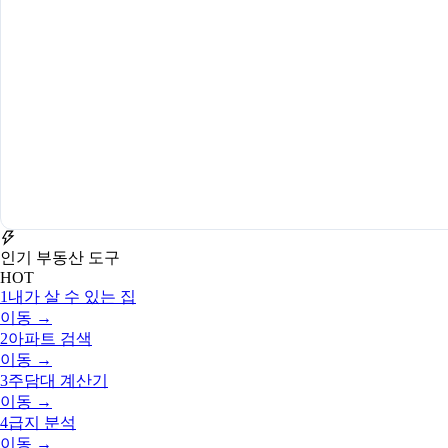
인기 부동산 도구
HOT
1
내가 살 수 있는 집
이동 →
2
아파트 검색
이동 →
3
주담대 계산기
이동 →
4
급지 분석
이동 →