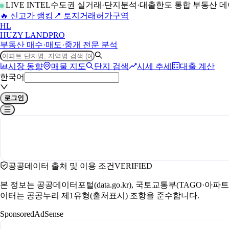
LIVE INTEL
수도권 실거래·단지분석·대출한도 통합 부동산 
🔥 신고가 랭킹
📍 토지거래허가구역
H
L
HUZY LAND
PRO
부동산 매수·매도·중개 전문 분석
시장 동향
매물 지도
단지 검색
시세 추세
대출 계산
한국어
로그인
공공데이터 출처 및 이용 조건
VERIFIED
본 정보는 공공데이터포털(data.go.kr), 국토교통부(TAGO·
이터는 공공누리 제1유형(출처표시) 조항을 준수합니다.
Sponsored
AdSense