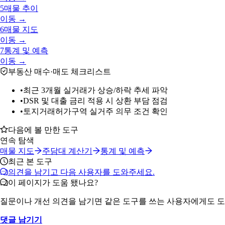
5
매물 추이
이동 →
6
매물 지도
이동 →
7
통계 및 예측
이동 →
부동산 매수·매도 체크리스트
•
최근 3개월 실거래가 상승/하락 추세 파악
•
DSR 및 대출 금리 적용 시 상환 부담 점검
•
토지거래허가구역 실거주 의무 조건 확인
다음에 볼 만한 도구
연속 탐색
매물 지도
주담대 계산기
통계 및 예측
최근 본 도구
의견을 남기고 다음 사용자를 도와주세요.
이 페이지가 도움 됐나요?
질문이나 개선 의견을 남기면 같은 도구를 쓰는 사용자에게도 도
댓글 남기기